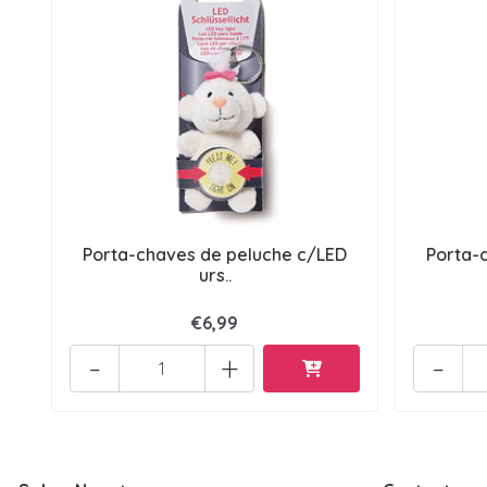
Porta-chaves de peluche c/LED
Porta-
urs..
€6,99
-
+
-