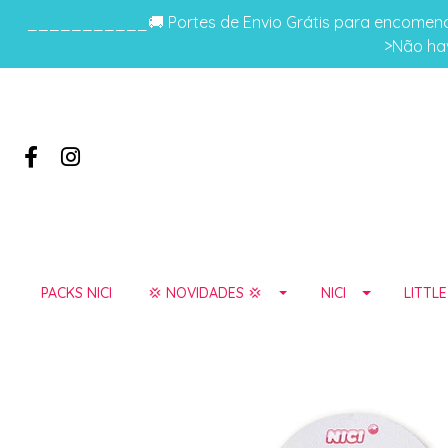
___________🚚 Portes de Envio Grátis para encomenda
>Não hav
PACKS NICI
💢 NOVIDADES 💢
NICI
LITTL