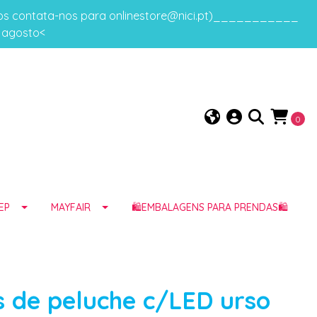
gos contata-nos para onlinestore@nici.pt)___________
e agosto<
0
EP
MAYFAIR
🛍️EMBALAGENS PARA PRENDAS🛍️
 de peluche c/LED urso