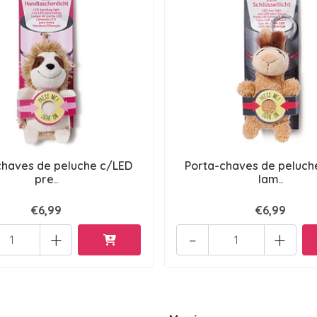
chaves de peluche c/LED
Porta-chaves de peluch
pre..
lam..
€6,99
€6,99
+
-
+