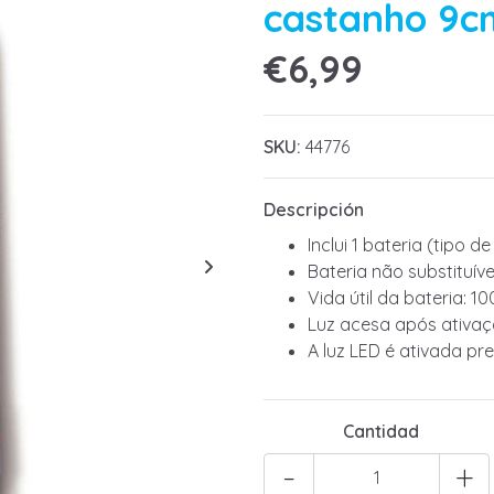
castanho 9c
€6,99
SKU:
44776
Descripción
Inclui 1 bateria (tipo d
Bateria não substituíve
Vida útil da bateria: 1
Luz acesa após ativaç
A luz LED é ativada p
Cantidad
-
+