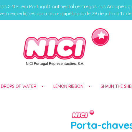
s > 40€ em Portugal Continental (entregas nos Arquipéla
erá expedições para os arquipélagos de 29 de julho a 17 d
E DROPS OF WATER
LEMON RIBBON
SHAUN THE SHE
Porta-chaves