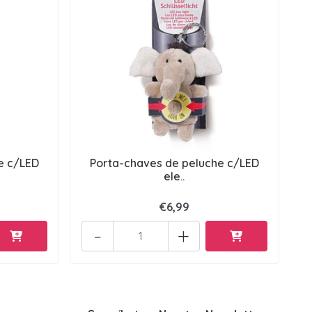
e c/LED
Porta-chaves de peluche c/LED
ele..
€6,99
-
+