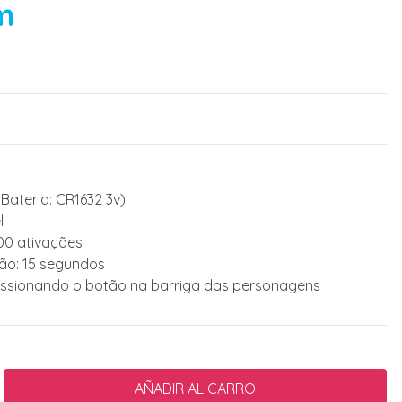
m
e Bateria: CR1632 3v)
l
000 ativações
ão: 15 segundos
ressionando o botão na barriga das personagens