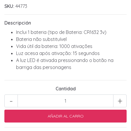
SKU:
44773
Descripción
Inclui 1 bateria (tipo de Bateria: CR1632 3v)
Bateria não substituível
Vida útil da bateria: 1000 ativações
Luz acesa após ativação: 15 segundos
A luz LED é ativada pressionando o botão na
barriga das personagens
Cantidad
-
+