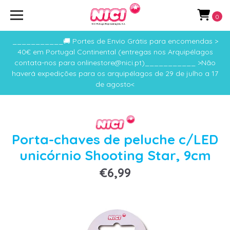
0
___________🚚 Portes de Envio Grátis para encomendas >
40€ em Portugal Continental (entregas nos Arquipélagos
contata-nos para onlinestore@nici.pt)___________ >Não
haverá expedições para os arquipélagos de 29 de julho a 17
de agosto<
Porta-chaves de peluche c/LED
unicórnio Shooting Star, 9cm
€6,99