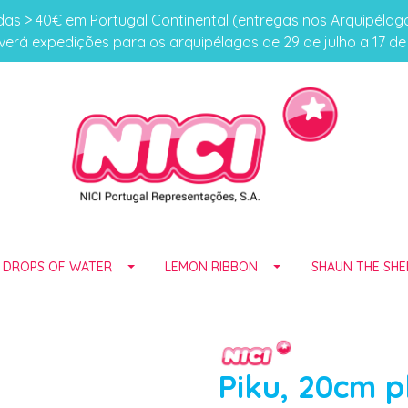
s > 40€ em Portugal Continental (entregas nos Arquipéla
erá expedições para os arquipélagos de 29 de julho a 17 d
E DROPS OF WATER
LEMON RIBBON
SHAUN THE SHE
Piku, 20cm p