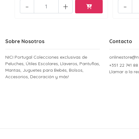
-
+
-
Sobre Nosotros
Contacto
NICI Portugal Colecciones exclusivas de
onlinestore@ni
Peluches, Útiles Escolares, Llaveros, Pantuflas,
+351 22 741 88
Mantas, Juguetes para Bebés, Bolsos,
Llamar a la re
Accesorios, Decoración y más!