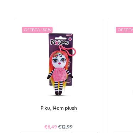
OFERTA -50%
OFERTA
Piku, 14cm plush
€6,49
€12,99