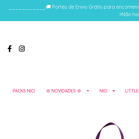
___________🚚 Portes de Envio Grátis para encomenda
>Não hav
PACKS NICI
💢 NOVIDADES 💢
NICI
LITTL