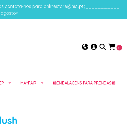
gos contata-nos para onlinestore@nici.pt)___________
e agosto<
0
EP
MAYFAIR
🛍️EMBALAGENS PARA PRENDAS🛍️
lush