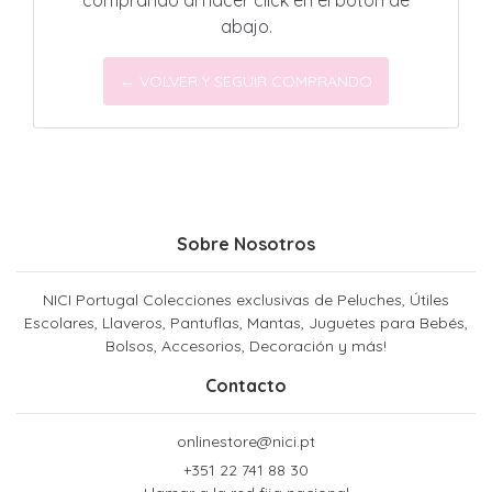
comprando al hacer click en el botón de
abajo.
← VOLVER Y SEGUIR COMPRANDO
Sobre Nosotros
NICI Portugal Colecciones exclusivas de Peluches, Útiles
Escolares, Llaveros, Pantuflas, Mantas, Juguetes para Bebés,
Bolsos, Accesorios, Decoración y más!
Contacto
onlinestore@nici.pt
+351 22 741 88 30