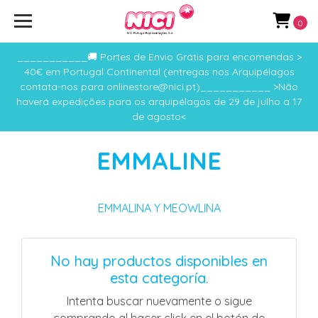
0
___________🚚 Portes de Envio Grátis para encomendas >
40€ em Portugal Continental (entregas nos Arquipélagos
contata-nos para onlinestore@nici.pt)___________ >Não
haverá expedições para os arquipélagos de 29 de julho a 17
de agosto<
EMMALINE
EMMALINA Y MEOWLINA
No hay productos disponibles en
esta categoría.
Intenta buscar nuevamente o sigue