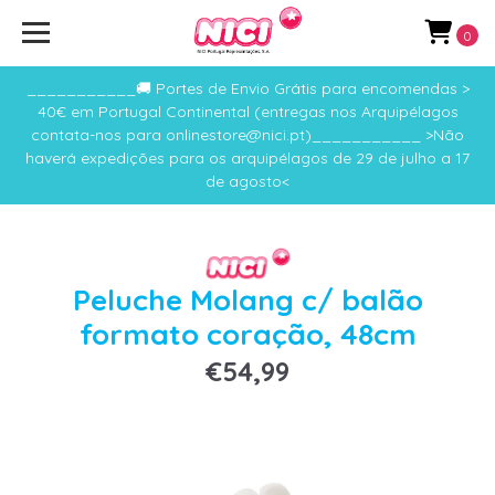
0
___________🚚 Portes de Envio Grátis para encomendas >
40€ em Portugal Continental (entregas nos Arquipélagos
contata-nos para onlinestore@nici.pt)___________ >Não
haverá expedições para os arquipélagos de 29 de julho a 17
de agosto<
Peluche Molang c/ balão
formato coração, 48cm
€54,99