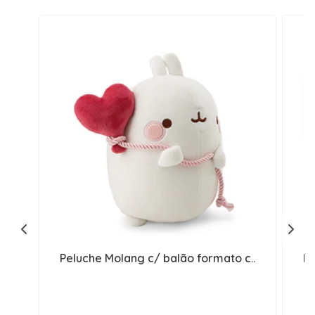
Peluche Molang c/ balão formato c..
Pe