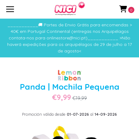
0
___________🚚 Portes de Envio Grátis para encomendas >
40€ em Portugal Continental (entregas nos Arquipélagos
contata-nos para onlinestore@nici.pt)___________ >Não
haverá expedições para os arquipélagos de 29 de julho a 17
de agosto<
Panda | Mochila Pequena
€9,99
€19,99
Promoción válida desde
01-07-2026
al
14-09-2026