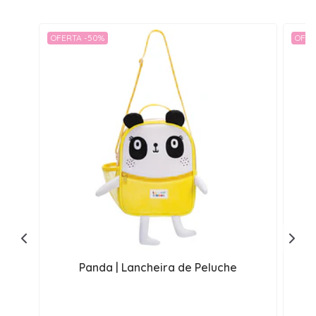
OFERTA -50%
OFER
Panda | Lancheira de Peluche