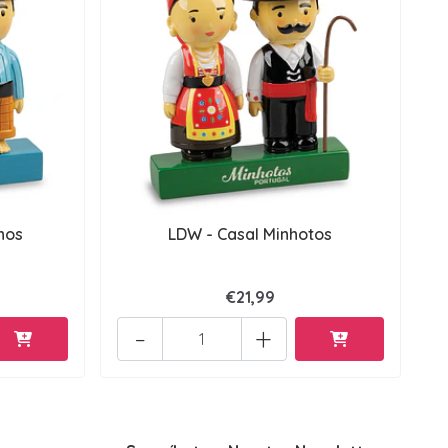
nos
LDW - Casal Minhotos
€21,99
-
+