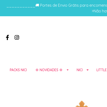
___________🚚 Portes de Envio Grátis para encomenda
>Não hav
PACKS NICI
💢 NOVIDADES 💢
NICI
LITTL