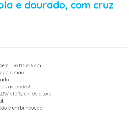
ola e dourado, com cruz
em : 18x11.5x26 cm
tado à mão.
ada.
das as idades!
LDW até 12 cm de altura
l.
Não é um brinquedo!