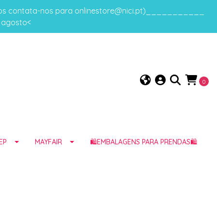
gos contata-nos para onlinestore@nici.pt)___________
e agosto<
0
EP
MAYFAIR
🛍️EMBALAGENS PARA PRENDAS🛍️