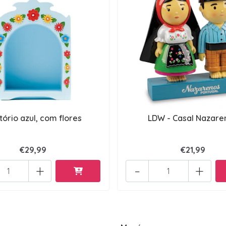
tório azul, com flores
LDW - Casal Nazare
€29,99
€21,99
+
-
+