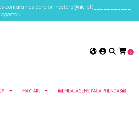
gos contata-nos para onlinestore@nici.pt)___________
e agosto<
0
EP
MAYFAIR
🛍️EMBALAGENS PARA PRENDAS🛍️