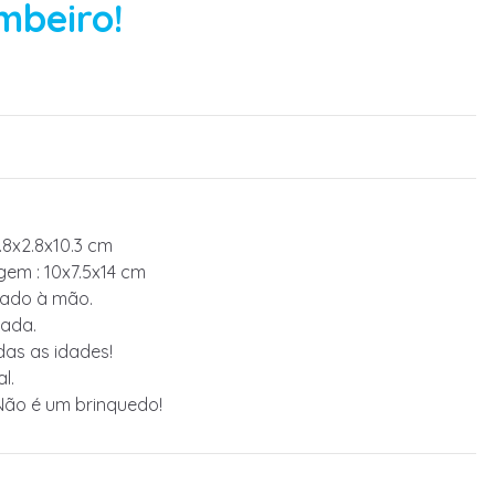
mbeiro!
.8x2.8x10.3 cm
em : 10x7.5x14 cm
tado à mão.
ada.
das as idades!
l.
Não é um brinquedo!