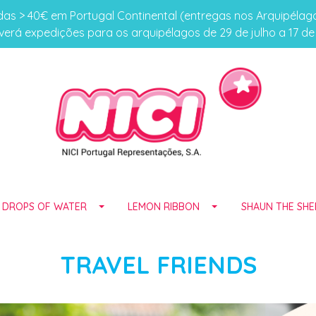
s > 40€ em Portugal Continental (entregas nos Arquipéla
erá expedições para os arquipélagos de 29 de julho a 17 d
E DROPS OF WATER
LEMON RIBBON
SHAUN THE SHE
TRAVEL FRIENDS