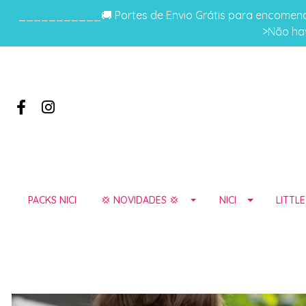
___________🚚 Portes de Envio Grátis para encomenda
>Não hav
PACKS NICI
💢 NOVIDADES 💢
NICI
LITTL