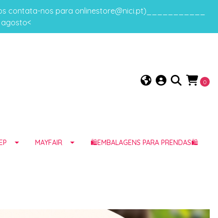
gos contata-nos para onlinestore@nici.pt)___________
e agosto<
0
EP
MAYFAIR
🛍️EMBALAGENS PARA PRENDAS🛍️