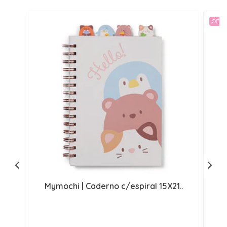
OFER
Mymochi | Caderno c/espiral 15X21..
E