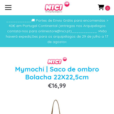
0
___________🚚 Portes de Envio Grátis para encomendas >
40€ em Portugal Continental (entregas nos Arquipélagos
contata-nos para onlinestore@nici.pt)___________ >Não
haverá expedições para os arquipélagos de 29 de julho a 17
de agosto<
Mymochi | Saco de ombro
Bolacha 22X22,5cm
€16,99