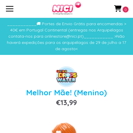
0
___________🚚 Portes de Envio Grátis para encomendas >
40€ em Portugal Continental (entregas nos Arquipélagos
contata-nos para onlinestore@nici.pt)___________ >Não
haverá expedições para os arquipélagos de 29 de julho a 17
de agosto<
Melhor Mãe! (Menino)
€13,99