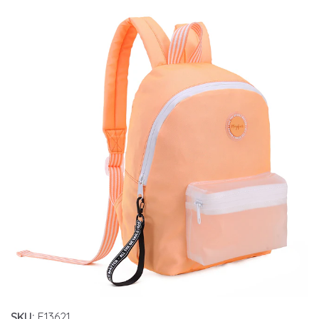
SKU:
E13621