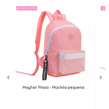
OFERTA -50%
OFER
Mayfair Pitaia - Mochila pequena ..
Ma