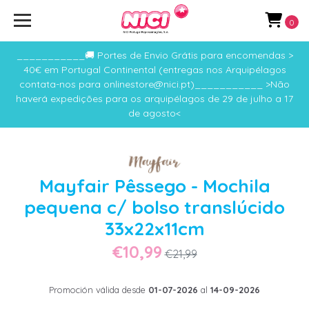
0
___________🚚 Portes de Envio Grátis para encomendas >
40€ em Portugal Continental (entregas nos Arquipélagos
contata-nos para onlinestore@nici.pt)___________ >Não
haverá expedições para os arquipélagos de 29 de julho a 17
de agosto<
Mayfair Pêssego - Mochila
pequena c/ bolso translúcido
33x22x11cm
€10,99
€21,99
Promoción válida desde
01-07-2026
al
14-09-2026