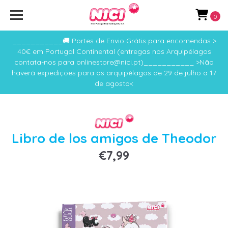
0
___________🚚 Portes de Envio Grátis para encomendas >
40€ em Portugal Continental (entregas nos Arquipélagos
contata-nos para onlinestore@nici.pt)___________ >Não
haverá expedições para os arquipélagos de 29 de julho a 17
de agosto<
Libro de los amigos de Theodor
€7,99