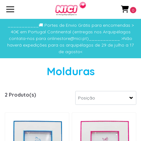
0
___________🚚 Portes de Envio Grátis para encomendas >
40€ em Portugal Continental (entregas nos Arquipélagos
contata-nos para onlinestore@nici.pt)___________ >Não
haverá expedições para os arquipélagos de 29 de julho a 17
de agosto<
Molduras
2 Produto(s)