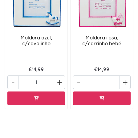
Moldura azul,
Moldura rosa,
c/cavalinho
c/carrinho bebé
€14,99
€14,99
-
+
-
+