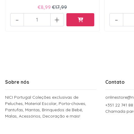
€8,99
€17,99
-
+
-
Sobre nós
Contato
NICI Portugal Coleções exclusivas de
onlinestore@ni
Peluches, Material Escolar, Porta-chaves,
+351 22 741 88
Pantufas, Mantas, Brinquedos de Bebé,
Chamada para 
Malas, Acessórios, Decoração e mais!