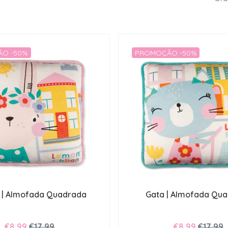
O -50%
PROMOÇÃO -50%
 | Almofada Quadrada
Gata | Almofada Qu
€8,99
€17,99
€8,99
€17,99