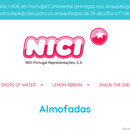
s > 40€ em Portugal Continental (entregas nos Arquipéla
erá expedições para os arquipélagos de 29 de julho a 17 d
E DROPS OF WATER
LEMON RIBBON
SHAUN THE SHE
Almofadas
Ord