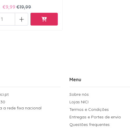
€9,99
€19,99
+
Menu
ci.pt
Sobre nós
 30
Lojas NICI
a rede fixa nacional
Termos e Condições
Entregas e Portes de envio
Questões frequentes