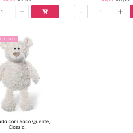
+
-
+
O -50%
ada com Saco Quente,
Classic..