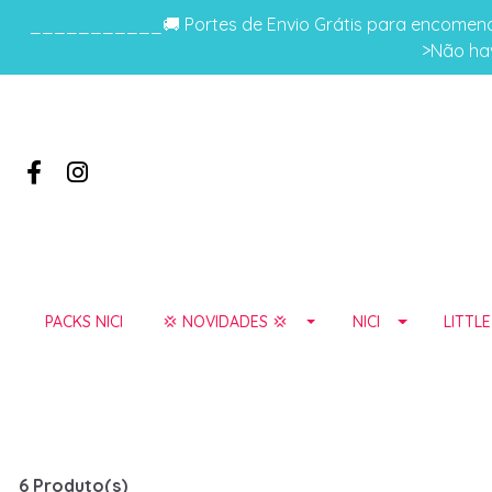
___________🚚 Portes de Envio Grátis para encomenda
>Não hav
PACKS NICI
💢 NOVIDADES 💢
NICI
LITTL
6 Produto(s)