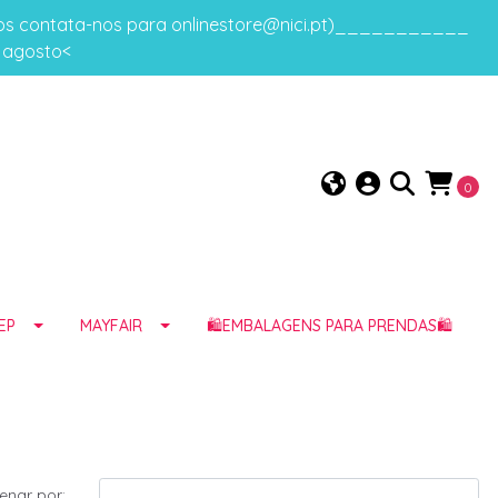
gos contata-nos para onlinestore@nici.pt)___________
e agosto<
0
EP
MAYFAIR
🛍️EMBALAGENS PARA PRENDAS🛍️
enar por: