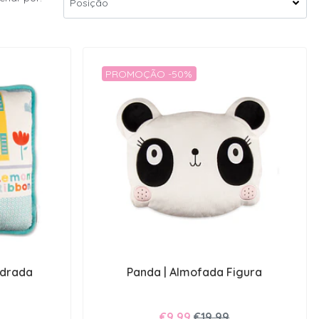
PROMOÇÃO -50%
adrada
Panda | Almofada Figura
€9,99
€19,99