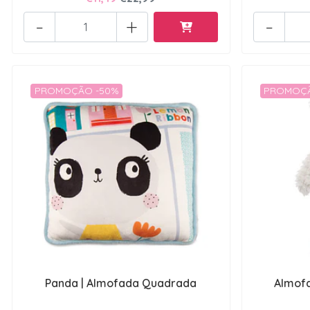
-
+
-
PROMOÇÃO -50%
PROMOÇÃ
Panda | Almofada Quadrada
Almof