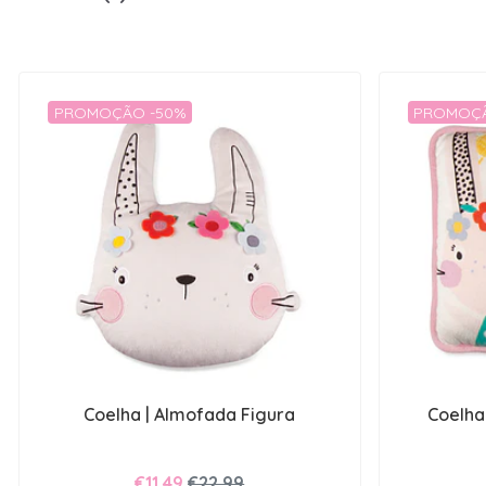
PROMOÇÃO -50%
PROMOÇÃ
Coelha | Almofada Figura
Coelha
€11,49
€22,99