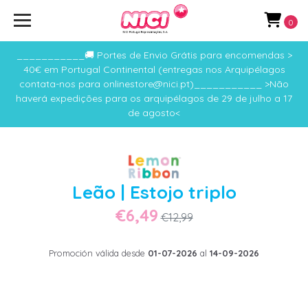
0
___________🚚 Portes de Envio Grátis para encomendas >
40€ em Portugal Continental (entregas nos Arquipélagos
contata-nos para onlinestore@nici.pt)___________ >Não
haverá expedições para os arquipélagos de 29 de julho a 17
de agosto<
Leão | Estojo triplo
€6,49
€12,99
Promoción válida desde
01-07-2026
al
14-09-2026