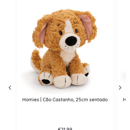
Homies | Cão Castanho, 25cm sentado
Ho
€21,99