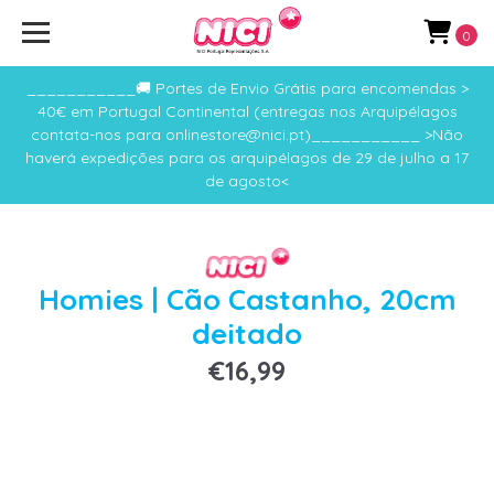
0
___________🚚 Portes de Envio Grátis para encomendas >
40€ em Portugal Continental (entregas nos Arquipélagos
contata-nos para onlinestore@nici.pt)___________ >Não
haverá expedições para os arquipélagos de 29 de julho a 17
de agosto<
Homies | Cão Castanho, 20cm
deitado
€16,99