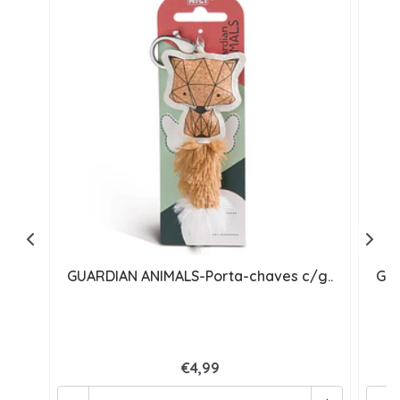
GUARDIAN ANIMALS-Porta-chaves c/g..
GUA
€4,99