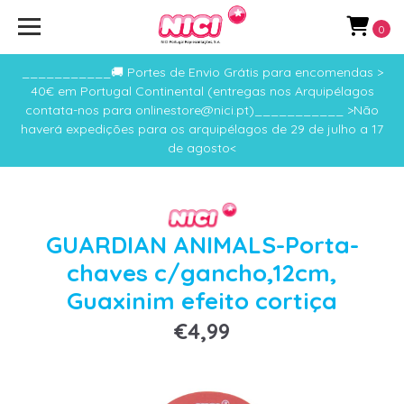
0
___________🚚 Portes de Envio Grátis para encomendas >
40€ em Portugal Continental (entregas nos Arquipélagos
contata-nos para onlinestore@nici.pt)___________ >Não
haverá expedições para os arquipélagos de 29 de julho a 17
de agosto<
GUARDIAN ANIMALS-Porta-
chaves c/gancho,12cm,
Guaxinim efeito cortiça
€4,99