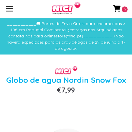
0
___________🚚 Portes de Envio Grátis para encomendas >
40€ em Portugal Continental (entregas nos Arquipélagos
contata-nos para onlinestore@nici.pt)___________ >Não
haverá expedições para os arquipélagos de 29 de julho a 17
de agosto<
Globo de agua Nordin Snow Fox
€7,99