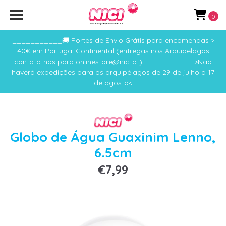
0
___________🚚 Portes de Envio Grátis para encomendas >
40€ em Portugal Continental (entregas nos Arquipélagos
contata-nos para onlinestore@nici.pt)___________ >Não
haverá expedições para os arquipélagos de 29 de julho a 17
de agosto<
Globo de Água Guaxinim Lenno,
6.5cm
€7,99