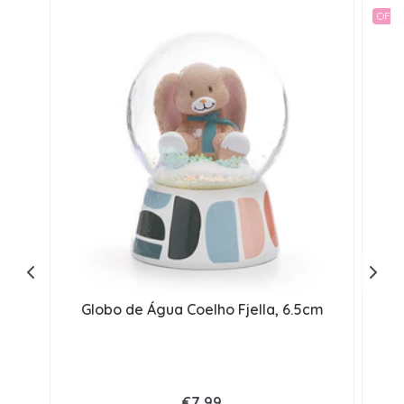
OFER
Globo de Água Coelho Fjella, 6.5cm
G
€7,99