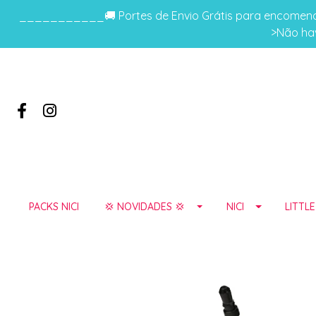
___________🚚 Portes de Envio Grátis para encomenda
>Não hav
PACKS NICI
💢 NOVIDADES 💢
NICI
LITTL