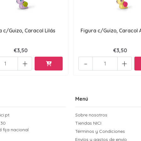
a c/Guizo, Caracol Lilás
Figura c/Guizo, Caracol
€3,50
€3,50
+
-
+
Menú
ci.pt
Sobre nosotros
 30
Tiendas NICI
d fija nacional
Términos y Condiciones
Envíos y gastos de envío