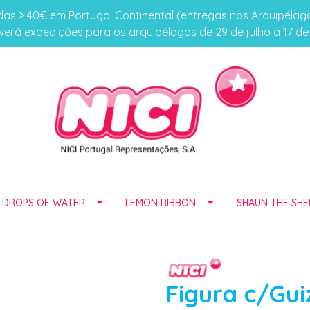
s > 40€ em Portugal Continental (entregas nos Arquipéla
erá expedições para os arquipélagos de 29 de julho a 17 d
E DROPS OF WATER
LEMON RIBBON
SHAUN THE SHE
Figura c/Gui