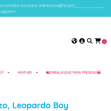
gos contata-nos para onlinestore@nici.pt)___________
e agosto<
0
EP
MAYFAIR
🛍️EMBALAGENS PARA PRENDAS🛍️
zo, Leopardo Boy