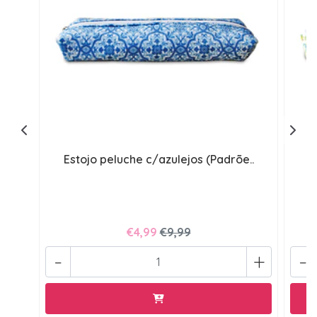
Estojo peluche c/azulejos (Padrõe..
E
€4,99
€9,99
-
+
-