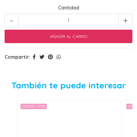
Cantidad
-
+
Compartir:
También te puede interesar
OFERTA -50%
OFER