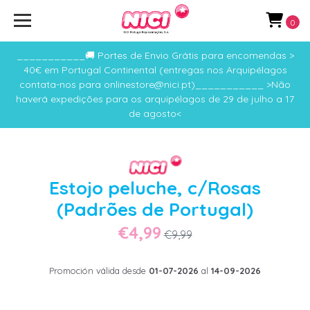
0
___________🚚 Portes de Envio Grátis para encomendas >
40€ em Portugal Continental (entregas nos Arquipélagos
contata-nos para onlinestore@nici.pt)___________ >Não
haverá expedições para os arquipélagos de 29 de julho a 17
de agosto<
Estojo peluche, c/Rosas
(Padrões de Portugal)
€4,99
€9,99
Promoción válida desde
01-07-2026
al
14-09-2026