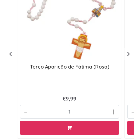
Terço Aparição de Fátima (Rosa)
D
€9,99
-
+
-