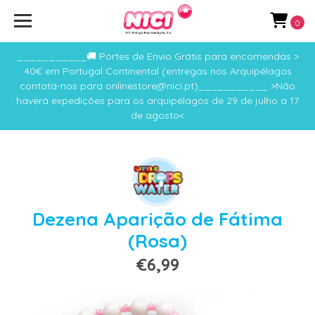
0
___________🚚 Portes de Envio Grátis para encomendas >
40€ em Portugal Continental (entregas nos Arquipélagos
contata-nos para onlinestore@nici.pt)___________ >Não
haverá expedições para os arquipélagos de 29 de julho a 17
de agosto<
Dezena Aparição de Fátima
(Rosa)
€6,99