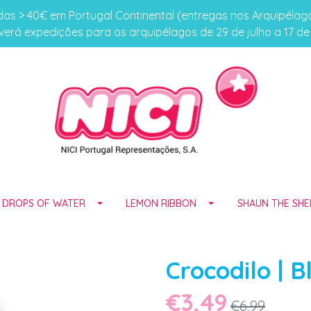
s > 40€ em Portugal Continental (entregas nos Arquipéla
erá expedições para os arquipélagos de 29 de julho a 17 d
E DROPS OF WATER
LEMON RIBBON
SHAUN THE SHE
Crocodilo | 
€3,49
€6,99