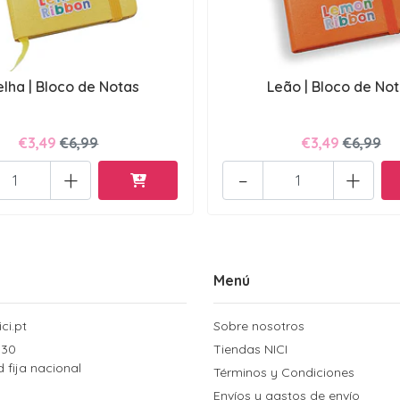
lha | Bloco de Notas
Leão | Bloco de No
€3,49
€6,99
€3,49
€6,99
+
-
+
Menú
ci.pt
Sobre nosotros
 30
Tiendas NICI
d fija nacional
Términos y Condiciones
Envíos y gastos de envío