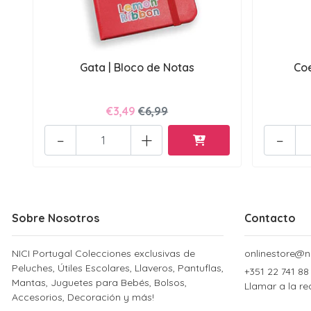
Gata | Bloco de Notas
Coe
€3,49
€6,99
-
+
-
Sobre Nosotros
Contacto
NICI Portugal Colecciones exclusivas de
onlinestore@ni
Peluches, Útiles Escolares, Llaveros, Pantuflas,
+351 22 741 88
Mantas, Juguetes para Bebés, Bolsos,
Llamar a la re
Accesorios, Decoración y más!