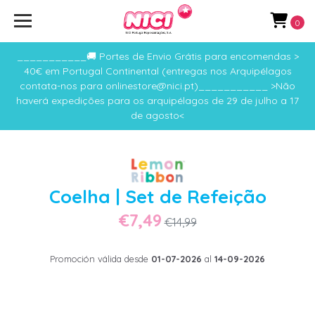
0
___________🚚 Portes de Envio Grátis para encomendas >
40€ em Portugal Continental (entregas nos Arquipélagos
contata-nos para onlinestore@nici.pt)___________ >Não
haverá expedições para os arquipélagos de 29 de julho a 17
de agosto<
Coelha | Set de Refeição
€7,49
€14,99
Promoción válida desde
01-07-2026
al
14-09-2026