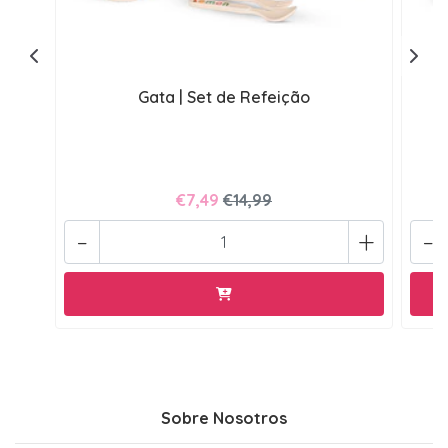
Gata | Set de Refeição
€7,49
€14,99
-
+
-
Sobre Nosotros