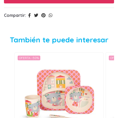
Compartir:
También te puede interesar
OFERTA -50%
OFER