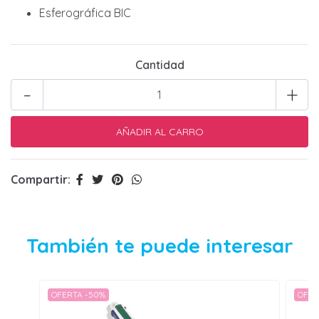
Esferográfica BIC
Cantidad
-
+
Compartir:
También te puede interesar
OFERTA -50%
OFER