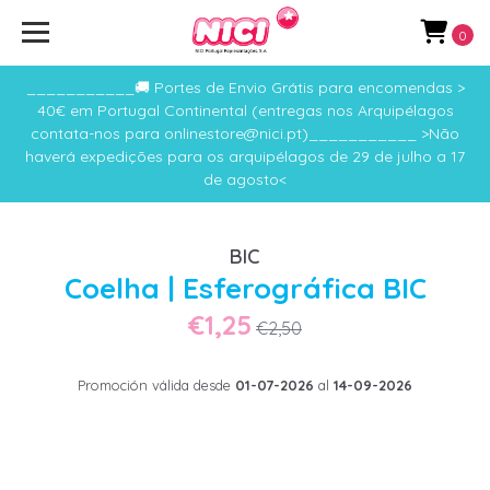
0
___________🚚 Portes de Envio Grátis para encomendas >
40€ em Portugal Continental (entregas nos Arquipélagos
contata-nos para onlinestore@nici.pt)___________ >Não
haverá expedições para os arquipélagos de 29 de julho a 17
de agosto<
BIC
Coelha | Esferográfica BIC
€1,25
€2,50
Promoción válida desde
01-07-2026
al
14-09-2026