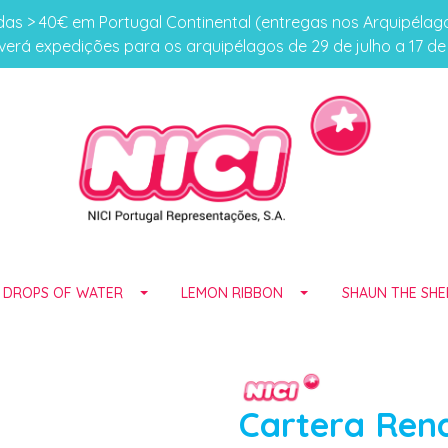
s > 40€ em Portugal Continental (entregas nos Arquipéla
erá expedições para os arquipélagos de 29 de julho a 17 d
E DROPS OF WATER
LEMON RIBBON
SHAUN THE SHE
Cartera Ren