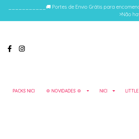
___________🚚 Portes de Envio Grátis para encomenda
>Não hav
PACKS NICI
💢 NOVIDADES 💢
NICI
LITTL