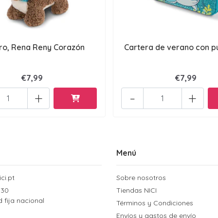
ro, Rena Reny Corazón
Cartera de verano con p
€7,99
€7,99
+
-
+
Menú
ci.pt
Sobre nosotros
 30
Tiendas NICI
d fija nacional
Términos y Condiciones
Envíos y gastos de envío