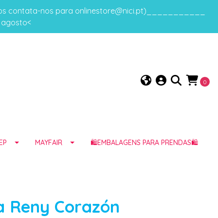
gos contata-nos para onlinestore@nici.pt)___________
e agosto<
0
EP
MAYFAIR
🛍️EMBALAGENS PARA PRENDAS🛍️
a Reny Corazón