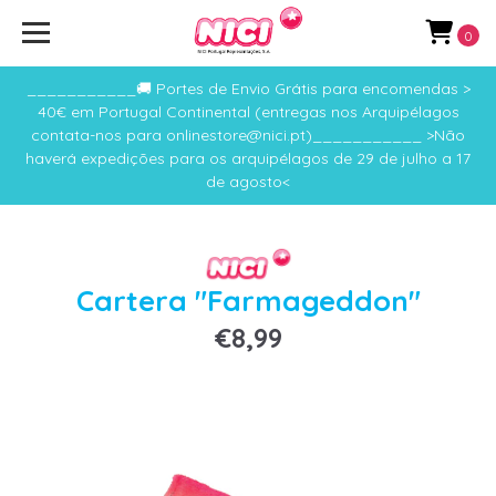
0
___________🚚 Portes de Envio Grátis para encomendas >
40€ em Portugal Continental (entregas nos Arquipélagos
contata-nos para onlinestore@nici.pt)___________ >Não
haverá expedições para os arquipélagos de 29 de julho a 17
de agosto<
Cartera "Farmageddon"
€8,99