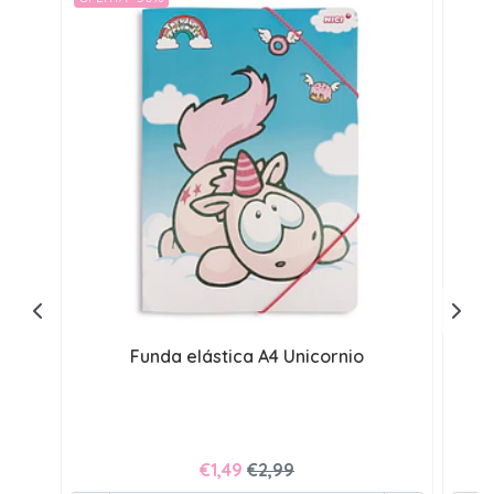
Funda elástica A4 Unicornio
J
€1,49
€2,99