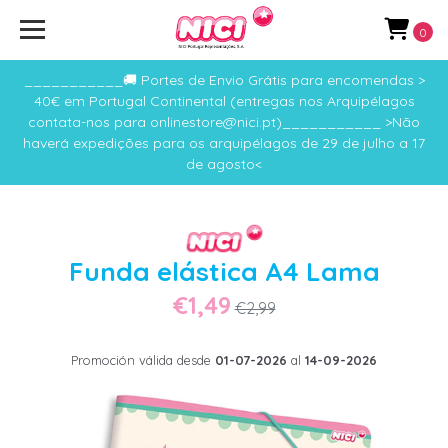
0
___________🚚 Portes de Envio Grátis para encomendas >
40€ em Portugal Continental (entregas nos Arquipélagos
contata-nos para onlinestore@nici.pt)___________ >Não
haverá expedições para os arquipélagos de 29 de julho a 17
de agosto<
Funda elástica A4 Lama
€1,49
€2,99
Promoción válida desde
01-07-2026
al
14-09-2026