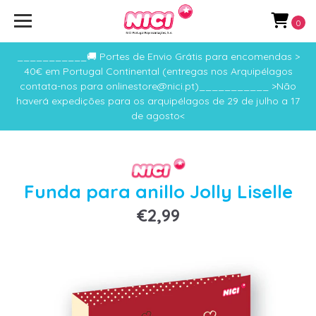
0
___________🚚 Portes de Envio Grátis para encomendas >
40€ em Portugal Continental (entregas nos Arquipélagos
contata-nos para onlinestore@nici.pt)___________ >Não
haverá expedições para os arquipélagos de 29 de julho a 17
de agosto<
Funda para anillo Jolly Liselle
€2,99