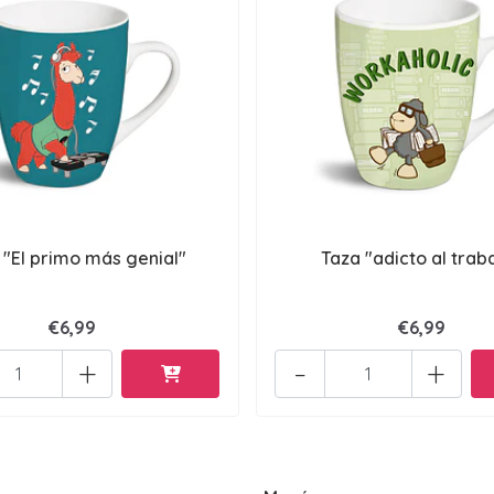
 "El primo más genial"
Taza "adicto al trab
€6,99
€6,99
+
-
+