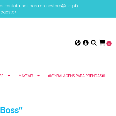
gos contata-nos para onlinestore@nici.pt)___________
e agosto<
0
EP
MAYFAIR
🛍️EMBALAGENS PARA PRENDAS🛍️
 Boss"