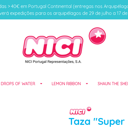
s > 40€ em Portugal Continental (entregas nos Arquipéla
erá expedições para os arquipélagos de 29 de julho a 17 d
E DROPS OF WATER
LEMON RIBBON
SHAUN THE SHE
Taza "Super