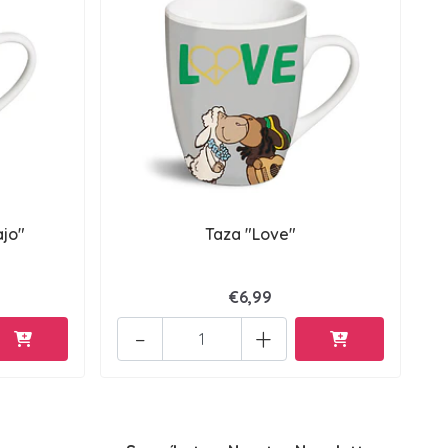
ajo"
Taza "Love"
€6,99
-
+