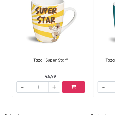
Taza "Super Star"
Taza
€6,99
-
+
-