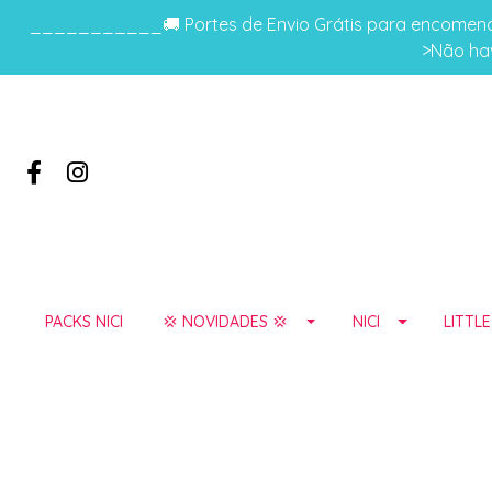
___________🚚 Portes de Envio Grátis para encomenda
>Não hav
PACKS NICI
💢 NOVIDADES 💢
NICI
LITTL