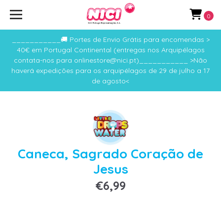
0
___________🚚 Portes de Envio Grátis para encomendas >
40€ em Portugal Continental (entregas nos Arquipélagos
contata-nos para onlinestore@nici.pt)___________ >Não
haverá expedições para os arquipélagos de 29 de julho a 17
de agosto<
Caneca, Sagrado Coração de
Jesus
€6,99