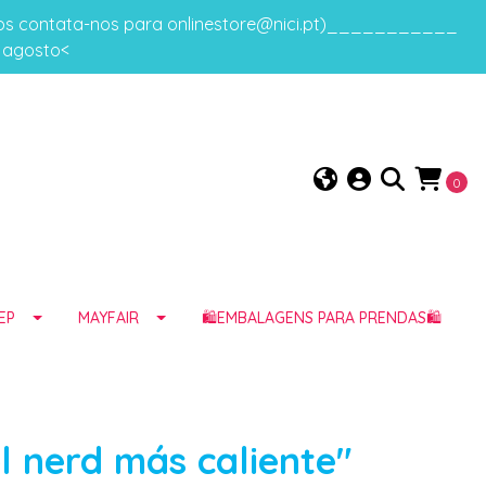
gos contata-nos para onlinestore@nici.pt)___________
e agosto<
0
EP
MAYFAIR
🛍️EMBALAGENS PARA PRENDAS🛍️
l nerd más caliente"