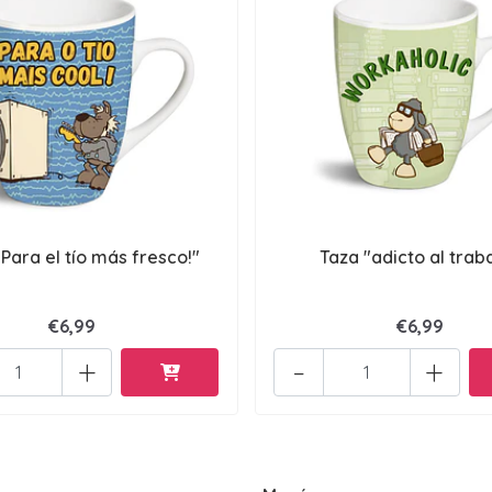
¡Para el tío más fresco!"
Taza "adicto al trab
€6,99
€6,99
+
-
+