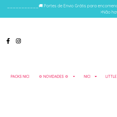
___________🚚 Portes de Envio Grátis para encomenda
>Não hav
PACKS NICI
💢 NOVIDADES 💢
NICI
LITTL