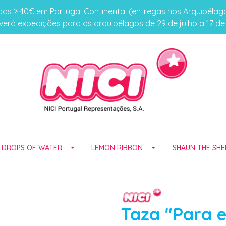
s > 40€ em Portugal Continental (entregas nos Arquipéla
erá expedições para os arquipélagos de 29 de julho a 17 d
E DROPS OF WATER
LEMON RIBBON
SHAUN THE SHE
Taza "Para e