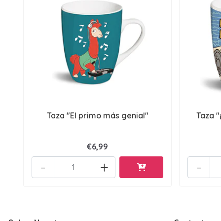
Taza "El primo más genial"
Taza "
€6,99
-
+
-