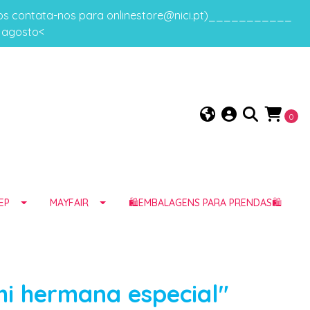
gos contata-nos para onlinestore@nici.pt)___________
e agosto<
0
EP
MAYFAIR
🛍️EMBALAGENS PARA PRENDAS🛍️
mi hermana especial"