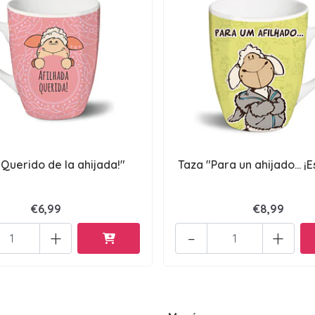
"Querido de la ahijada!"
Taza "Para un ahijado… ¡E
€6,99
€8,99
+
-
+