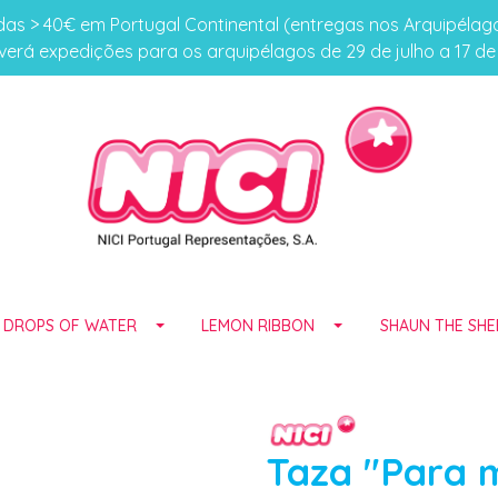
s > 40€ em Portugal Continental (entregas nos Arquipéla
erá expedições para os arquipélagos de 29 de julho a 17 d
E DROPS OF WATER
LEMON RIBBON
SHAUN THE SHE
Taza "Para 