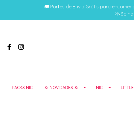
___________🚚 Portes de Envio Grátis para encomenda
>Não hav
PACKS NICI
💢 NOVIDADES 💢
NICI
LITTL