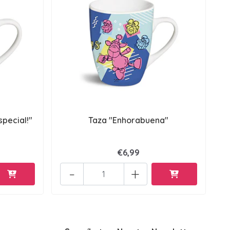
special!"
Taza "Enhorabuena"
€6,99
-
+