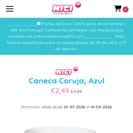
0
___________🚚 Portes de Envio Grátis para encomendas >
40€ em Portugal Continental (entregas nos Arquipélagos
contata-nos para onlinestore@nici.pt)___________ >Não
haverá expedições para os arquipélagos de 29 de julho a 17
de agosto<
Caneca Coruja, Azul
€2,49
€4,99
Promoción válida desde
01-07-2026
al
14-09-2026