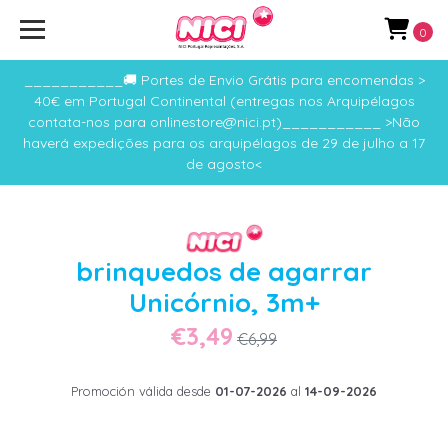
0
___________🚚 Portes de Envio Grátis para encomendas >
40€ em Portugal Continental (entregas nos Arquipélagos
contata-nos para onlinestore@nici.pt)___________ >Não
haverá expedições para os arquipélagos de 29 de julho a 17
de agosto<
brinquedos de agarrar
Unicórnio, 3m+
€3,49
€6,99
Promoción válida desde
01-07-2026
al
14-09-2026