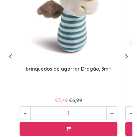
brinquedos de agarrar Dragão, 3m+
€3,49
€6,99
-
+
-