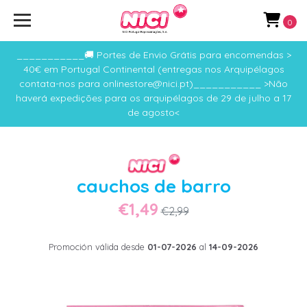
0
___________🚚 Portes de Envio Grátis para encomendas >
40€ em Portugal Continental (entregas nos Arquipélagos
contata-nos para onlinestore@nici.pt)___________ >Não
haverá expedições para os arquipélagos de 29 de julho a 17
de agosto<
cauchos de barro
€1,49
€2,99
Promoción válida desde
01-07-2026
al
14-09-2026