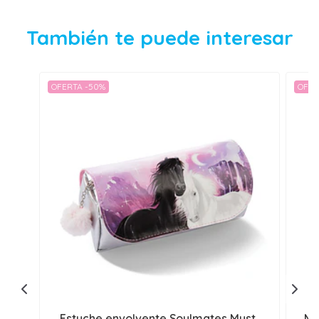
También te puede interesar
OFERTA -50%
OFER
Estuche envolvente Soulmates Myst..
Mo