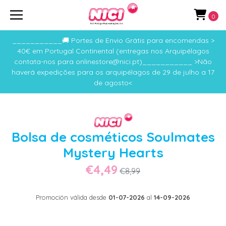
0
___________🚚 Portes de Envio Grátis para encomendas >
40€ em Portugal Continental (entregas nos Arquipélagos
contata-nos para onlinestore@nici.pt)___________ >Não
haverá expedições para os arquipélagos de 29 de julho a 17
de agosto<
Bolsa de cosméticos Soulmates
Mystery Hearts
€4,49
€8,99
Promoción válida desde
01-07-2026
al
14-09-2026