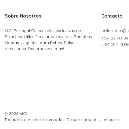
Sobre Nosotros
Contacto
NICI Portugal Colecciones exclusivas de
onlinestore@ni
Peluches, Útiles Escolares, Llaveros, Pantuflas,
+351 22 741 88
Mantas, Juguetes para Bebés, Bolsos,
Llamar a la re
Accesorios, Decoración y más!
© 2026 NICI.
Todos los derechos reservados.
Desarrollado por Jumpseller
.