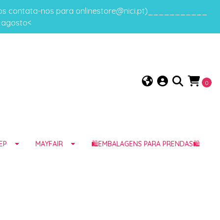
gos contata-nos para onlinestore@nici.pt)___________
e agosto<
0
EP
MAYFAIR
🛍️EMBALAGENS PARA PRENDAS🛍️