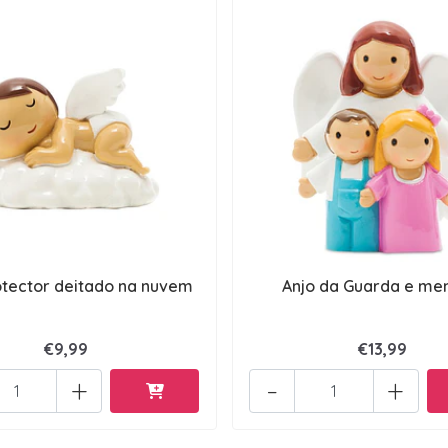
otector deitado na nuvem
Anjo da Guarda e me
€9,99
€13,99
+
-
+