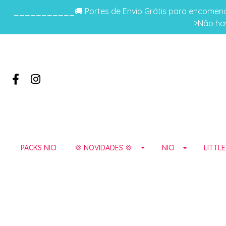
___________🚚 Portes de Envio Grátis para encomenda
>Não hav
PACKS NICI
💢 NOVIDADES 💢
NICI
LITTL