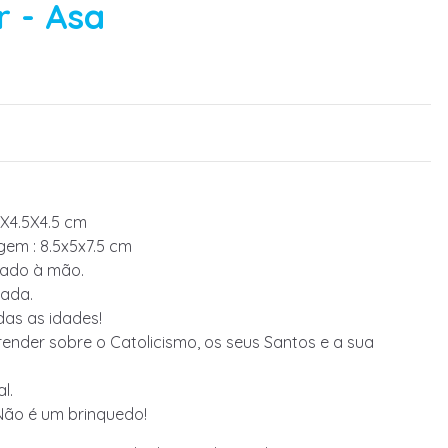
r - Asa
6X4.5X4.5 cm
em : 8.5x5x7.5 cm
tado à mão.
ada.
das as idades!
ender sobre o Catolicismo, os seus Santos e a sua
l.
Não é um brinquedo!