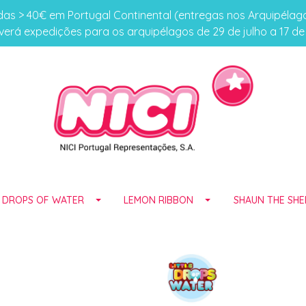
s > 40€ em Portugal Continental (entregas nos Arquipéla
erá expedições para os arquipélagos de 29 de julho a 17 d
E DROPS OF WATER
LEMON RIBBON
SHAUN THE SHE