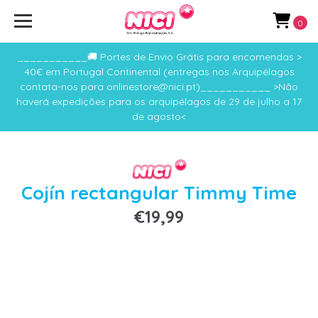
0
___________🚚 Portes de Envio Grátis para encomendas >
40€ em Portugal Continental (entregas nos Arquipélagos
contata-nos para onlinestore@nici.pt)___________ >Não
haverá expedições para os arquipélagos de 29 de julho a 17
de agosto<
Cojín rectangular Timmy Time
€19,99