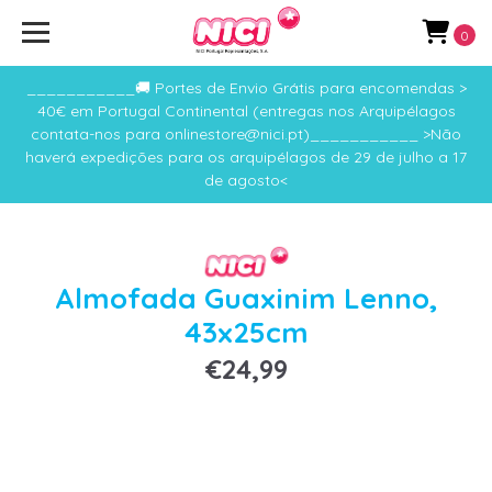
0
___________🚚 Portes de Envio Grátis para encomendas >
40€ em Portugal Continental (entregas nos Arquipélagos
contata-nos para onlinestore@nici.pt)___________ >Não
haverá expedições para os arquipélagos de 29 de julho a 17
de agosto<
Almofada Guaxinim Lenno,
43x25cm
€24,99