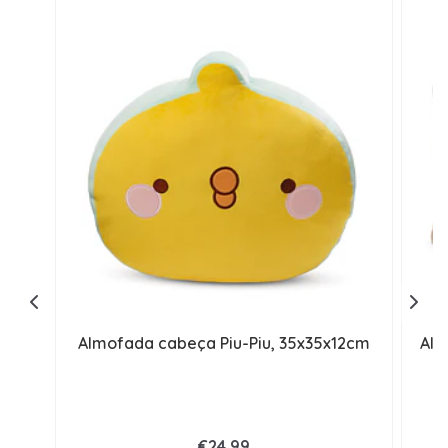
Almofada cabeça Piu-Piu, 35x35x12cm
Alm
€24,99