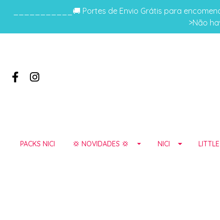
___________🚚 Portes de Envio Grátis para encomenda
>Não hav
PACKS NICI
💢 NOVIDADES 💢
NICI
LITTL