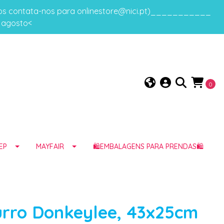
gos contata-nos para onlinestore@nici.pt)___________
e agosto<
0
EP
MAYFAIR
🛍️EMBALAGENS PARA PRENDAS🛍️
rro Donkeylee, 43x25cm