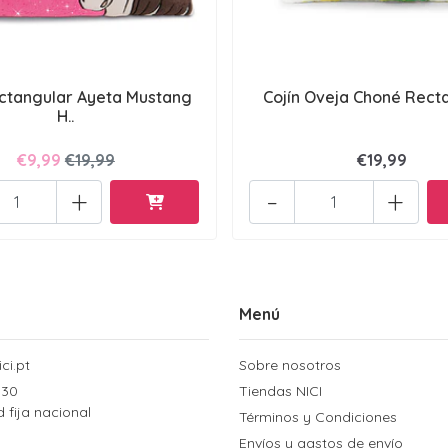
ectangular Ayeta Mustang
Cojín Oveja Choné Rect
H..
€9,99
€19,99
€19,99
+
-
+
Menú
ci.pt
Sobre nosotros
 30
Tiendas NICI
d fija nacional
Términos y Condiciones
Envíos y gastos de envío