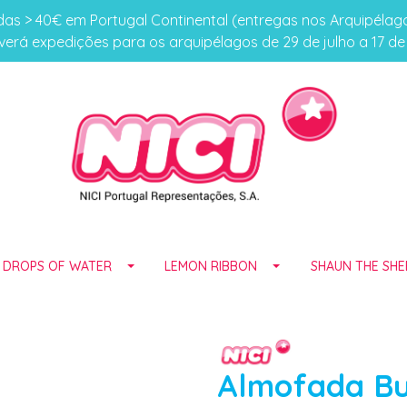
s > 40€ em Portugal Continental (entregas nos Arquipéla
erá expedições para os arquipélagos de 29 de julho a 17 d
E DROPS OF WATER
LEMON RIBBON
SHAUN THE SHE
Almofada Bu