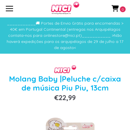
0
___________🚚 Portes de Envio Grátis para encomendas >
40€ em Portugal Continental (entregas nos Arquipélagos
contata-nos para onlinestore@nici.pt)___________ >Não
haverá expedições para os arquipélagos de 29 de julho a 17
de agosto<
Molang Baby |Peluche c/caixa
de música Piu Piu, 13cm
€22,99