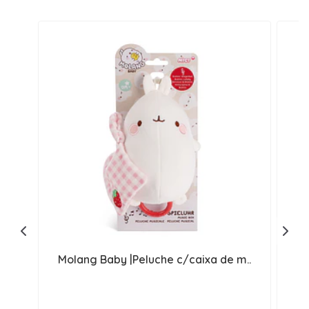
Molang Baby |Peluche c/caixa de m..
M