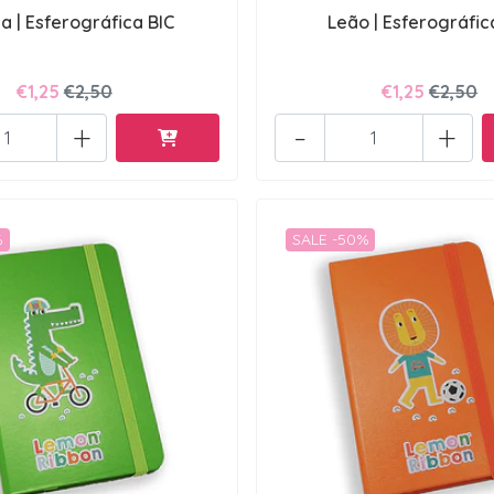
a | Esferográfica BIC
Leão | Esferográfic
€1,25
€2,50
€1,25
€2,50
+
-
+
%
SALE -50%