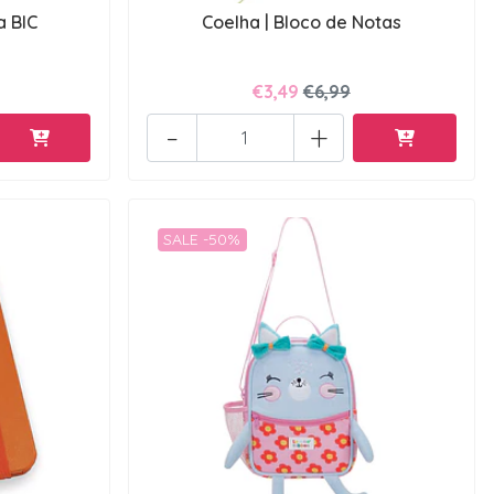
a BIC
Coelha | Bloco de Notas
€3,49
€6,99
-
+
SALE -50%