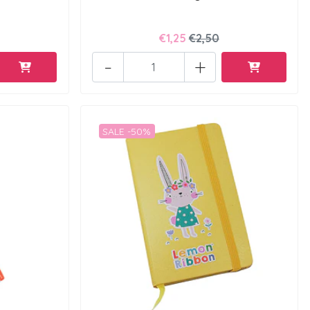
€1,25
€2,50
-
+
SALE -50%