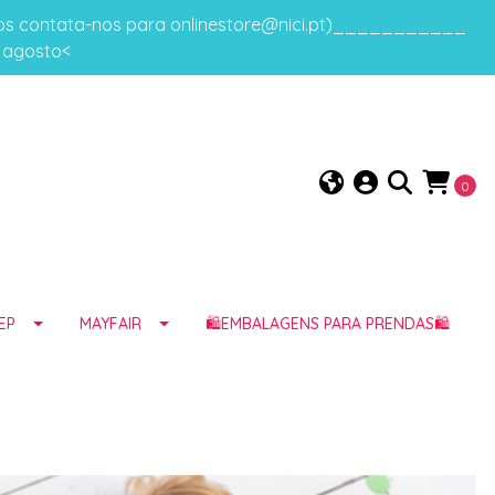
gos contata-nos para onlinestore@nici.pt)___________
e agosto<
0
EP
MAYFAIR
🛍️EMBALAGENS PARA PRENDAS🛍️