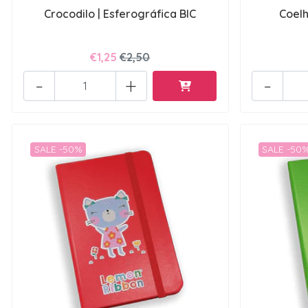
Crocodilo | Esferográfica BIC
Coelh
€1,25
€2,50
-
+
-
SALE -50%
SALE -50