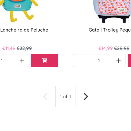
 Lancheira de Peluche
Gata | Trolley Peq
€11,49
€22,99
€14,99
€29,99
+
-
+
1
of
4