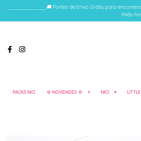
___________🚚 Portes de Envio Grátis para encomenda
>Não hav
PACKS NICI
💢 NOVIDADES 💢
NICI
LITTL