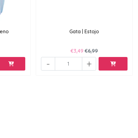
ueno
Gata | Estojo
€3,49
€6,99
-
+