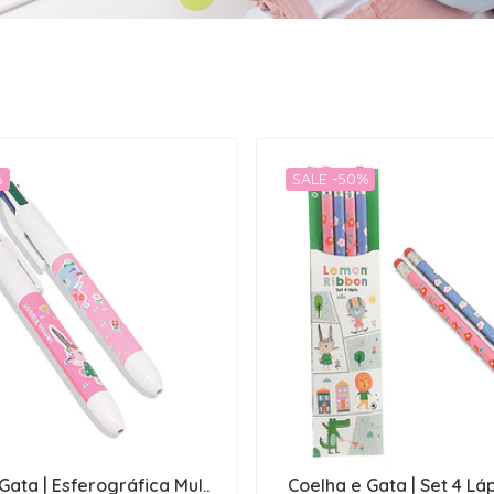
%
SALE -50%
Gata | Esferográfica Mul..
Coelha e Gata | Set 4 Lá