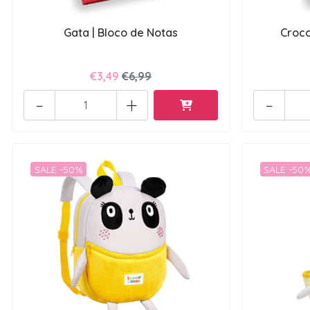
Gata | Bloco de Notas
Croco
€3,49
€6,99
-
+
-
SALE -50%
SALE -50