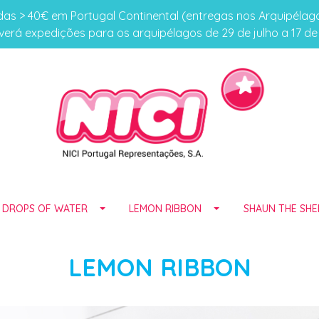
s > 40€ em Portugal Continental (entregas nos Arquipéla
erá expedições para os arquipélagos de 29 de julho a 17 d
E DROPS OF WATER
LEMON RIBBON
SHAUN THE SHE
LEMON RIBBON