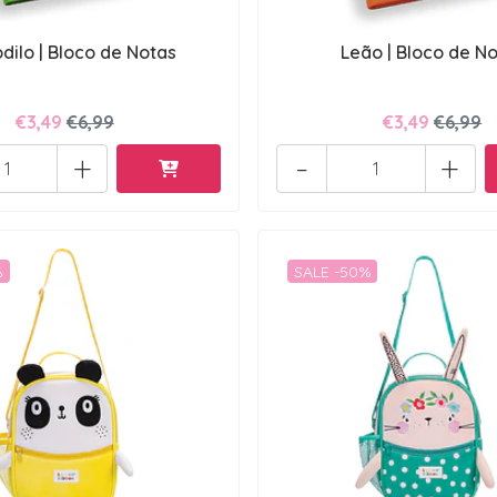
dilo | Bloco de Notas
Leão | Bloco de N
€3,49
€6,99
€3,49
€6,99
+
-
+
%
SALE -50%