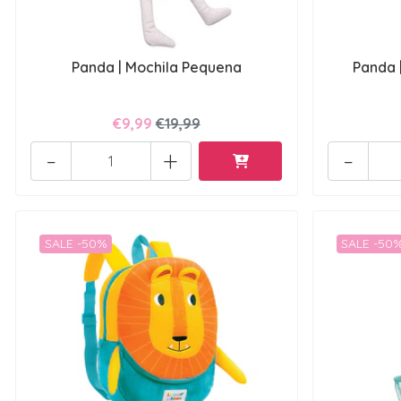
Panda | Mochila Pequena
Panda 
€9,99
€19,99
-
+
-
SALE -50%
SALE -50