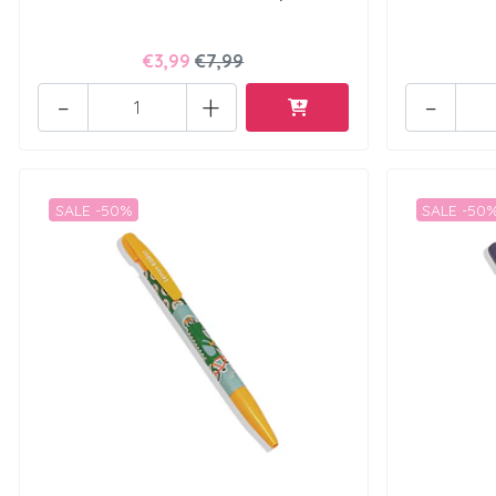
€3,99
€7,99
-
+
-
SALE -50%
SALE -50