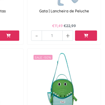
otas
Gata | Lancheira de Peluche
€11,49
€22,99
-
+
SALE -50%