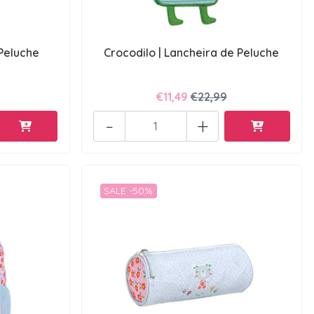
 Peluche
Crocodilo | Lancheira de Peluche
€11,49
€22,99
-
+
SALE -50%