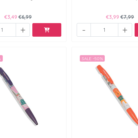
€3,49
€6,99
€3,99
€7,99
+
-
+
%
SALE -50%