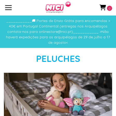
0
___________🚚 Portes de Envio Grátis para encomendas >
40€ em Portugal Continental (entregas nos Arquipélagos
contata-nos para onlinestore@nici.pt)___________ >Não
haverá expedições para os arquipélagos de 29 de julho a 17
de agosto<
PELUCHES