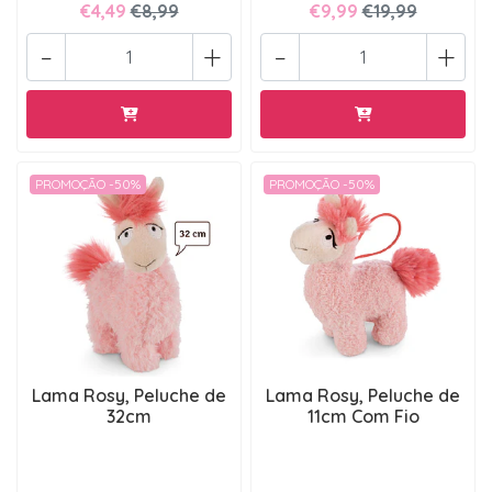
€4,49
€8,99
€9,99
€19,99
-
+
-
+
PROMOÇÃO -50%
PROMOÇÃO -50%
Lama Rosy, Peluche de
Lama Rosy, Peluche de
32cm
11cm Com Fio