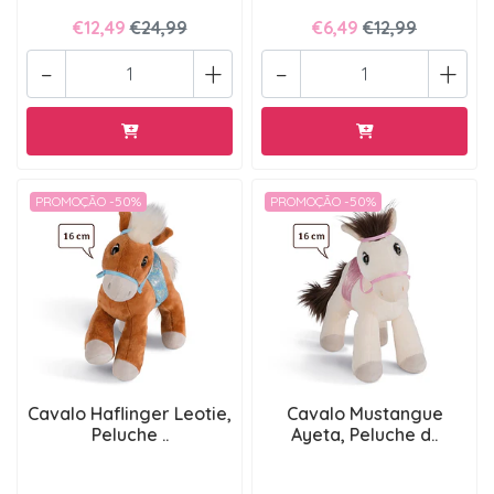
€12,49
€24,99
€6,49
€12,99
-
+
-
+
PROMOÇÃO -50%
PROMOÇÃO -50%
Cavalo Haflinger Leotie,
Cavalo Mustangue
Peluche ..
Ayeta, Peluche d..