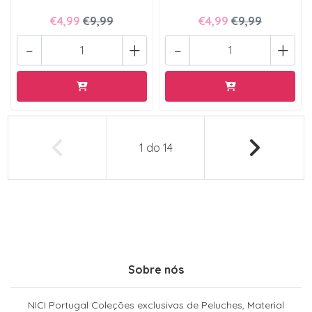
€4,99
€9,99
€4,99
€9,99
-
+
-
+
1
do
14
Sobre nós
NICI Portugal Coleções exclusivas de Peluches, Material