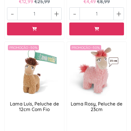
€12,99
€25,99
€4,49
€8,99
-
+
-
+
PROMOÇÃO -50%
PROMOÇÃO -50%
Lama Luís, Peluche de
Lama Rosy, Peluche de
12cm Com Fio
23cm