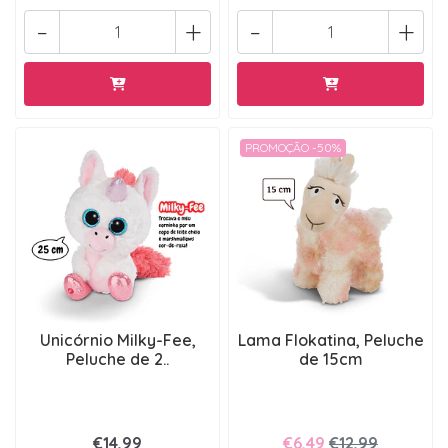
-
+
-
+
PROMOÇÃO -50%
Unicórnio Milky-Fee,
Lama Flokatina, Peluche
Peluche de 2..
de 15cm
€14,99
€6,49
€12,99