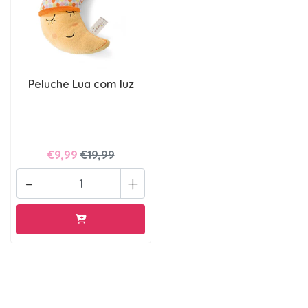
Peluche Lua com luz
€9,99
€19,99
-
+