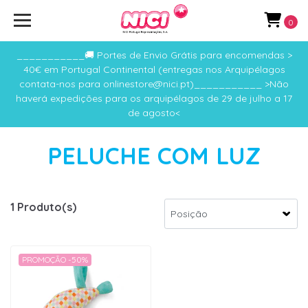
0
___________🚚 Portes de Envio Grátis para encomendas >
40€ em Portugal Continental (entregas nos Arquipélagos
contata-nos para onlinestore@nici.pt)___________ >Não
haverá expedições para os arquipélagos de 29 de julho a 17
de agosto<
PELUCHE COM LUZ
1 Produto(s)
PROMOÇÃO -50%