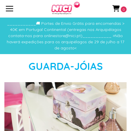
0
___________🚚 Portes de Envio Grátis para encomendas >
40€ em Portugal Continental (entregas nos Arquipélagos
contata-nos para onlinestore@nici.pt)___________ >Não
haverá expedições para os arquipélagos de 29 de julho a 17
de agosto<
GUARDA-JÓIAS