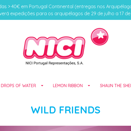
s > 40€ em Portugal Continental (entregas nos Arquipéla
erá expedições para os arquipélagos de 29 de julho a 17 d
E DROPS OF WATER
LEMON RIBBON
SHAUN THE SHE
WILD FRIENDS