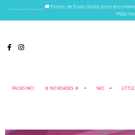
___________🚚 Portes de Envio Grátis para encomenda
>Não hav
PACKS NICI
💢 NOVIDADES 💢
NICI
LITTL