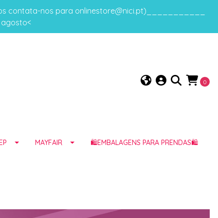
gos contata-nos para onlinestore@nici.pt)___________
e agosto<
0
EP
MAYFAIR
🛍️EMBALAGENS PARA PRENDAS🛍️