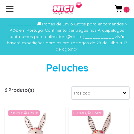
0
___________🚚 Portes de Envio Grátis para encomendas >
40€ em Portugal Continental (entregas nos Arquipélagos
contata-nos para onlinestore@nici.pt)___________ >Não
haverá expedições para os arquipélagos de 29 de julho a 17
de agosto<
Peluches
6 Produto(s)
PROMOÇÃO -50%
PROMOÇÃO -50%