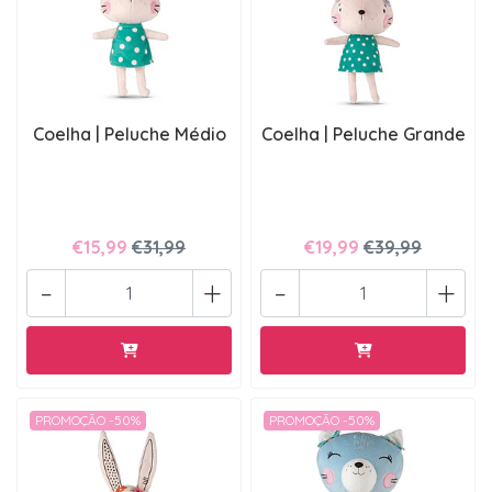
Coelha | Peluche Médio
Coelha | Peluche Grande
€15,99
€31,99
€19,99
€39,99
-
+
-
+
PROMOÇÃO -50%
PROMOÇÃO -50%