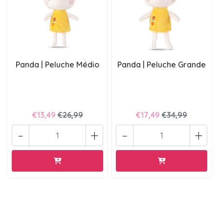
Panda | Peluche Médio
Panda | Peluche Grande
€13,49
€26,99
€17,49
€34,99
-
+
-
+