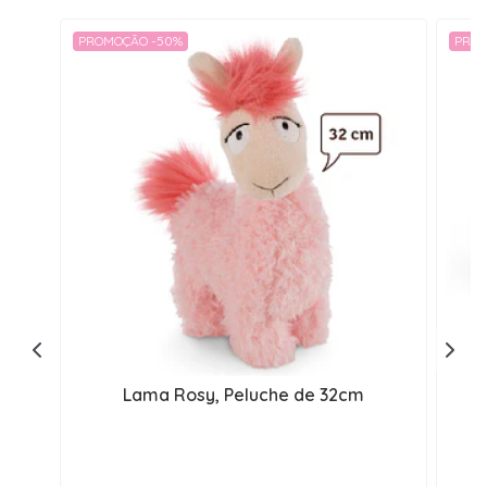
PROMOÇÃO -50%
PROM
Lama Rosy, Peluche de 32cm