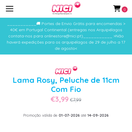
0
___________🚚 Portes de Envio Grátis para encomendas >
40€ em Portugal Continental (entregas nos Arquipélagos
contata-nos para onlinestore@nici.pt)___________ >Não
haverá expedições para os arquipélagos de 29 de julho a 17
de agosto<
Lama Rosy, Peluche de 11cm
Com Fio
€3,99
€7,99
Promoção válida de
01-07-2026
até
14-09-2026